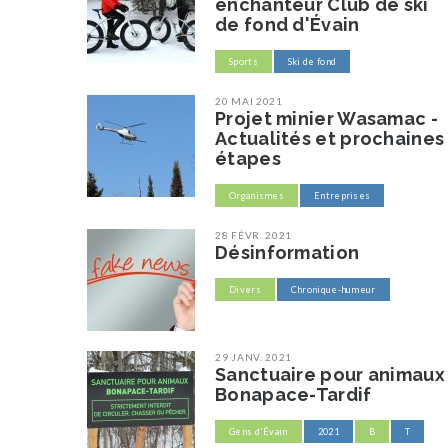
enchanteur Club de ski
de fond d'Évain
Sports
Ski de fond
20 MAI 2021
Projet minier Wasamac -
Actualités et prochaines
étapes
Organismes
Entreprises
28 FÉVR. 2021
Désinformation
Divers
Chronique-humeur
29 JANV. 2021
Sanctuaire pour animaux
Bonapace-Tardif
Gens d'Évain
2021
B
T