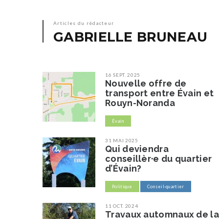
Articles du rédacteur
GABRIELLE BRUNEAU
16 SEPT. 2025
Nouvelle offre de
transport entre Évain et
Rouyn-Noranda
Évain
31 MAI 2025
Qui deviendra
conseillèr·e du quartier
d’Évain?
Politique
Conseil-quartier
11 OCT. 2024
Travaux automnaux de la