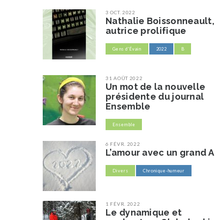
3 OCT. 2022
Nathalie Boissonneault,
autrice prolifique
Gens d'Évain
2022
B
31 AOÛT 2022
Un mot de la nouvelle
présidente du journal
Ensemble
Ensemble
6 FÉVR. 2022
L’amour avec un grand A
Divers
Chronique-humeur
1 FÉVR. 2022
Le dynamique et