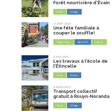
Forêt nourricière d'Évain
Évain
Village
11 SEPT. 2023
Une fête familiale à
couper le souffle!
Organismes
Âge d'Or
Loisirs
3 AVR. 2023
Les travaux à l’école de
l’Étincelle
Évain
Écoles
3 MARS 2023
Transport collectif
gratuit à Rouyn-Noranda
Évain
Village