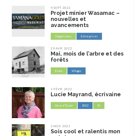
4 SEPT. 2022
Projet minier Wasamac –
nouvelles et
avancements
Organismes
Entreprises
29 AVR. 2022
Mai, mois de l’arbre et des
forêts
Évain
Village
1 FÉVR. 2022
Lucie Mayrand, écrivaine
Gens d'Évain
2022
M
3 NOV. 2021
Sois cool et ralentis mon