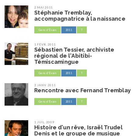
2 MAI 2011
Stéphanie Tremblay,
accompagnatrice à la naissance
Gens d'Évain
2011
T
1 FÉVR. 2011
Sébastien Tessier, archiviste
régional de l'Abitibi-
Témiscamingue
Gens d'Évain
2011
T
3 JANV. 2011
Rencontre avec Fernand Tremblay
Gens d'Évain
2011
T
1 JUIL. 2009
Histoire d'un rêve, Israël Trudel
Denis et le groupe de musique