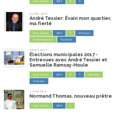
Gens d'Évain
2021
B
T
21 DÉC. 2017
​André Tessier: Évain mon quartier,
ma fierté
Gens d'Évain
2017
T
Politique
Conseil-quartier
Élections
29 OCT. 2017
Élections municipales 2017 -
Entrevues avec André Tessier et
Samuelle Ramsay-Houle
Gens d'Évain
2017
R
T
Politique
Élections
1 JUIN 2011
Normand Thomas, nouveau prêtre
Gens d'Évain
2011
T