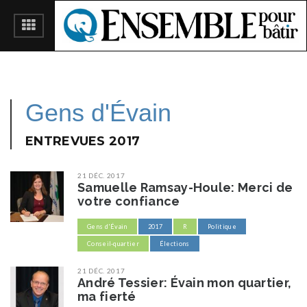
Gens d'Évain
ENTREVUES 2017
21 DÉC. 2017
Samuelle Ramsay-Houle: Merci de
votre confiance
Gens d'Évain
2017
R
Politique
Conseil-quartier
Élections
21 DÉC. 2017
​André Tessier: Évain mon quartier,
ma fierté