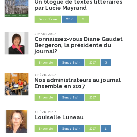
Un blogue de textes littéraires
par Lucie Mayrand
Gens d'Évain
2017
M
2 MARS 2017
Connaissez-vous Diane Gaudet
Bergeron, la présidente du
journal?
Ensemble
Gens d'Évain
2017
G
1 FÉVR. 2017
Nos administrateurs au journal
Ensemble en 2017
Ensemble
Gens d'Évain
2017
1 FÉVR. 2017
Louiselle Luneau
Ensemble
Gens d'Évain
2017
L