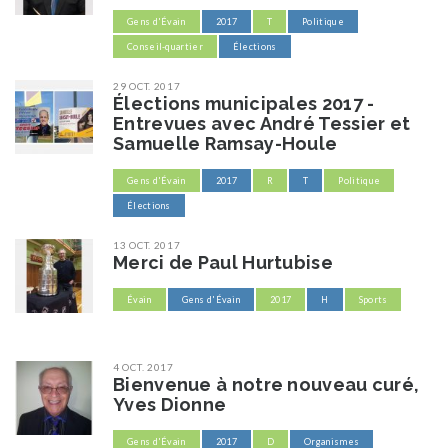
Gens d'Évain
2017
T
Politique
Conseil-quartier
Élections
29 OCT. 2017
Élections municipales 2017 -
Entrevues avec André Tessier et
Samuelle Ramsay-Houle
Gens d'Évain
2017
R
T
Politique
Élections
13 OCT. 2017
Merci de Paul Hurtubise
Évain
Gens d'Évain
2017
H
Sports
4 OCT. 2017
Bienvenue à notre nouveau curé,
Yves Dionne
Gens d'Évain
2017
D
Organismes