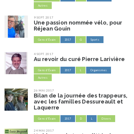
Autres
9 SEPT. 2017
Une passion nommée vélo, pour
Réjean Gouin
Gens d'Évain
2017
G
Sports
4 SEPT. 2017
Au revoir du curé Pierre Larivière
Gens d'Évain
2017
L
Organismes
Autres
26 MAI 2017
Bilan de la journée des trappeurs,
avec les familles Dessureault et
Laquerre
Gens d'Évain
2017
D
L
Divers
24 MAI 2017