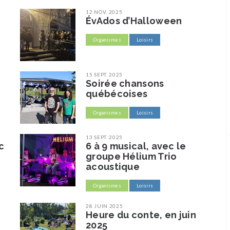
12 NOV. 2025
ÉvAdos d’Halloween
Organismes
Loisirs
15 SEPT. 2025
Soirée chansons
québécoises
Organismes
Loisirs
13 SEPT. 2025
c
6 à 9 musical, avec le
groupe Hélium Trio
acoustique
Organismes
Loisirs
28 JUIN 2025
Heure du conte, en juin
2025