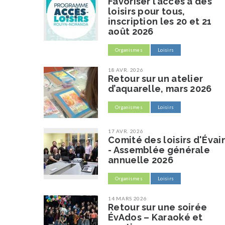
Favoriser l’accès à des
loisirs pour tous,
inscription les 20 et 21
août 2026
Organismes
Loisirs
18 AVR. 2026
Retour sur un atelier
d’aquarelle, mars 2026
Organismes
Loisirs
17 AVR. 2026
Comité des loisirs d'Évai
- Assemblée générale
annuelle 2026
Organismes
Loisirs
14 MARS 2026
Retour sur une soirée
ÉvAdos – Karaoké et