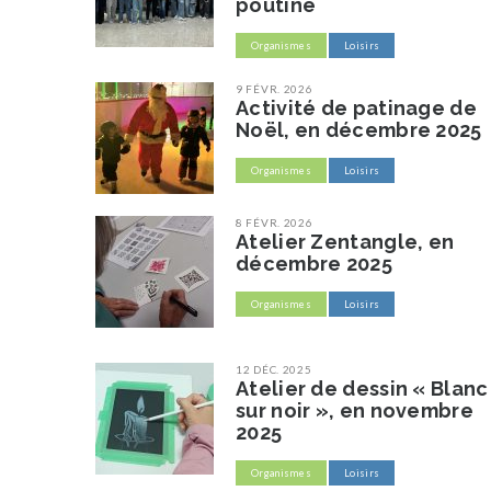
poutine
Organismes
Loisirs
9 FÉVR. 2026
Activité de patinage de
Noël, en décembre 2025
Organismes
Loisirs
8 FÉVR. 2026
Atelier Zentangle, en
décembre 2025
Organismes
Loisirs
12 DÉC. 2025
Atelier de dessin « Blanc
sur noir », en novembre
2025
Organismes
Loisirs