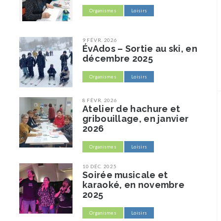
Organismes
Loisirs
9 FÉVR. 2026
ÉvAdos – Sortie au ski, en
décembre 2025
Organismes
Loisirs
8 FÉVR. 2026
Atelier de hachure et
gribouillage, en janvier
2026
Organismes
Loisirs
10 DÉC. 2025
Soirée musicale et
karaoké, en novembre
2025
Organismes
Loisirs