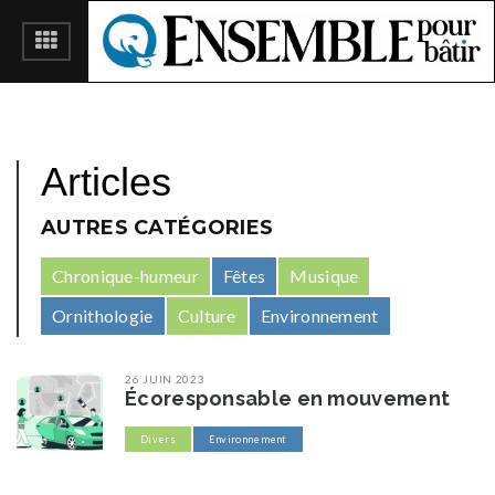
Articles
AUTRES CATÉGORIES
Chronique-humeur
Fêtes
Musique
Ornithologie
Culture
Environnement
26 JUIN 2023
Écoresponsable en mouvement
Divers
Environnement