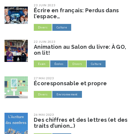
23 JUIN 2023
Écrire en français: Perdus dans
l’espace…
Divers
Culture
22 JUIN 2023
Animation au Salon du livre: À GO,
on lit!
Évain
Écoles
Divers
Culture
27 MAI 2023
Écoresponsable et propre
Divers
Environnement
26 MAI 2023
Des chiffres et des lettres (et des
traits d’union…)