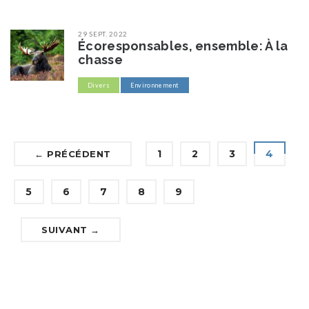
29 SEPT. 2022
Écoresponsables, ensemble: À la
chasse
Divers
Environnement
1
2
3
4
← PRÉCÉDENT
5
6
7
8
9
SUIVANT →