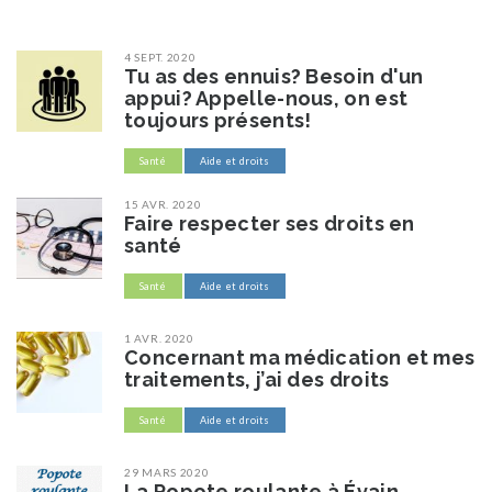
4 SEPT. 2020
Tu as des ennuis? Besoin d'un
appui? Appelle-nous, on est
toujours présents!
Santé
Aide et droits
15 AVR. 2020
Faire respecter ses droits en
santé
Santé
Aide et droits
1 AVR. 2020
Concernant ma médication et mes
traitements, j’ai des droits
Santé
Aide et droits
29 MARS 2020
La Popote roulante à Évain