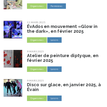
Organismes
Fermières
11 MARS 2025
ÉvAdos en mouvement «Glow in
the dark», en février 2025
Organismes
Loisirs
9 MARS 2025
Atelier de peinture diptyque, en
février 2025
Organismes
Loisirs
9 MARS 2025
Disco sur glace, en janvier 2025, à
Évain
Organismes
Loisirs