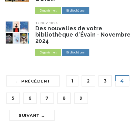
Organismes
Bibliothèque
17 NOV. 2024
Des nouvelles de votre
bibliothèque d'Évain - Novembre
2024
Organismes
Bibliothèque
1
2
3
4
← PRÉCÉDENT
5
6
7
8
9
SUIVANT →