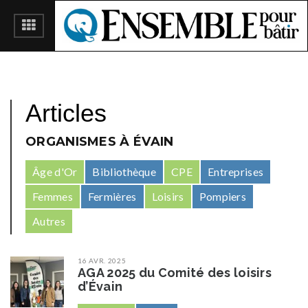
Articles
ORGANISMES À ÉVAIN
Âge d'Or
Bibliothèque
CPE
Entreprises
Femmes
Fermières
Loisirs
Pompiers
Autres
16 AVR. 2025
AGA 2025 du Comité des loisirs
d’Évain