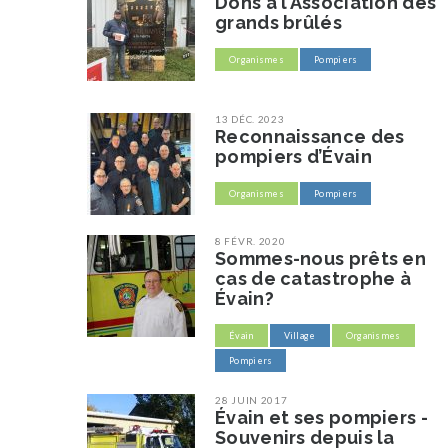
Dons à l’Association des
grands brûlés
Organismes
Pompiers
13 DÉC. 2023
Reconnaissance des
pompiers d’Évain
Organismes
Pompiers
8 FÉVR. 2020
Sommes-nous prêts en
cas de catastrophe à
Évain?
Évain
Village
Organismes
Pompiers
28 JUIN 2017
Évain et ses pompiers -
Souvenirs depuis la