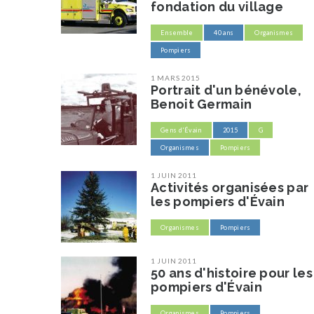
fondation du village
Ensemble
40 ans
Organismes
Pompiers
1 MARS 2015
Portrait d'un bénévole,
Benoit Germain
Gens d'Évain
2015
G
Organismes
Pompiers
1 JUIN 2011
Activités organisées par
les pompiers d'Évain
Organismes
Pompiers
1 JUIN 2011
50 ans d'histoire pour les
pompiers d'Évain
Organismes
Pompiers