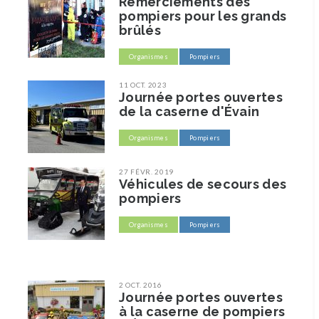
Remerciements des
pompiers pour les grands
brûlés
Organismes
Pompiers
11 OCT. 2023
Journée portes ouvertes
de la caserne d'Évain
Organismes
Pompiers
27 FÉVR. 2019
Véhicules de secours des
pompiers
Organismes
Pompiers
2 OCT. 2016
Journée portes ouvertes
à la caserne de pompiers