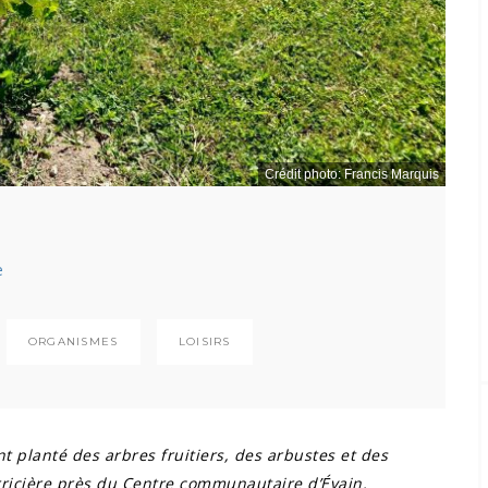
Crédit photo: Francis Marquis
e
ORGANISMES
LOISIRS
t planté des arbres fruitiers, des arbustes et des
rricière près du Centre communautaire d’Évain.