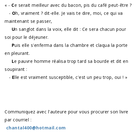
« -
C
e serait meilleur avec du bacon, pis du café peut-être ?
-
O
h, vraiment ? dit-elle. Je vais te dire, moi, ce qui va
maintenant se passer,
U
n sanglot dans la voix, elle dit : Ce sera chacun pour
soi pour le déjeuner.
P
uis elle s'enferma dans la chambre et claqua la porte
en pleurant.
L
e pauvre homme réalisa trop tard sa bourde et dit en
soupirant :
-
E
lle est vraiment susceptible, c'est un peu trop, oui ! »
Communiquez avec l'auteure pour vous procurer son livre
par courriel :
chantal400@hotmail.com