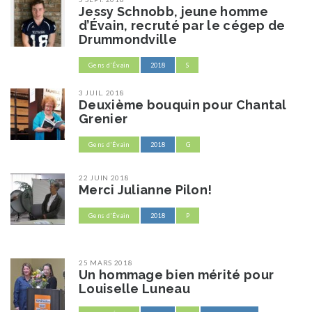
Jessy Schnobb, jeune homme
d’Évain, recruté par le cégep de
Drummondville
Gens d'Évain
2018
S
3 JUIL. 2018
Deuxième bouquin pour Chantal
Grenier
Gens d'Évain
2018
G
22 JUIN 2018
Merci Julianne Pilon!
Gens d'Évain
2018
P
25 MARS 2018
Un hommage bien mérité pour
Louiselle Luneau