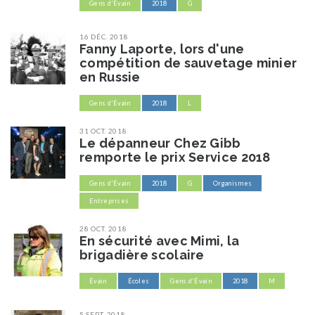
Gens d'Évain
2018
G
16 DÉC. 2018
Fanny Laporte, lors d'une
compétition de sauvetage minier
en Russie
Gens d'Évain
2018
L
31 OCT. 2018
Le dépanneur Chez Gibb
remporte le prix Service 2018
Gens d'Évain
2018
G
Organismes
Entreprises
28 OCT. 2018
En sécurité avec Mimi, la
brigadière scolaire
Évain
Écoles
Gens d'Évain
2018
M
5 SEPT. 2018