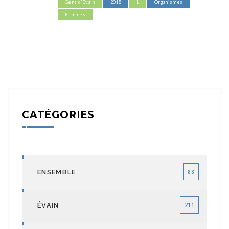
Gens d'Évain
2018
L
Organismes
Femmes
CATÉGORIES
ENSEMBLE
88
ÉVAIN
211