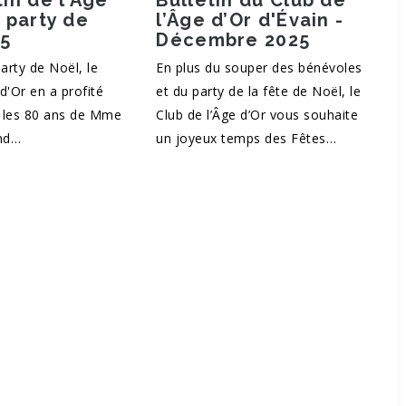
tin de l’Âge
Bulletin du Club de
e party de
l’Âge d’Or d'Évain -
25
Décembre 2025
arty de Noël, le
En plus du souper des bénévoles
d'Or en a profité
et du party de la fête de Noël, le
r les 80 ans de Mme
Club de l’Âge d’Or vous souhaite
nd…
un joyeux temps des Fêtes…