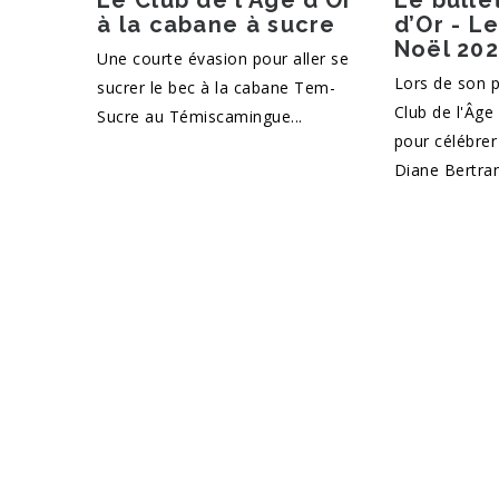
Le Club de l’Âge d’Or
Le bulle
à la cabane à sucre
d’Or - L
Noël 20
Une courte évasion pour aller se
Lors de son p
sucrer le bec à la cabane Tem-
Club de l'Âge 
Sucre au Témiscamingue...
pour célébre
Diane Bertra