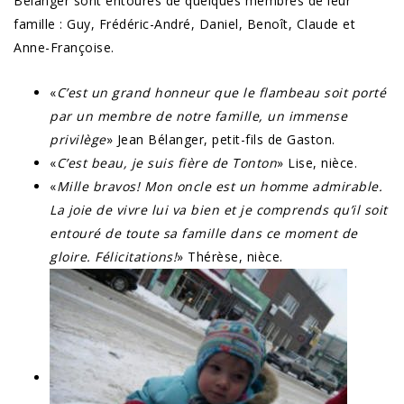
Bélanger sont entourés de quelques membres de leur
famille : Guy, Frédéric-André, Daniel, Benoît, Claude et
Anne-Françoise.
«
C’est un grand honneur que le flambeau soit porté
par un membre de notre famille, un immense
privilège
» Jean Bélanger, petit-fils de Gaston.
«
C’est beau, je suis fière de Tonton
» Lise, nièce.
«
Mille bravos! Mon oncle est un homme admirable.
La joie de vivre lui va bien et je comprends qu’il soit
entouré de toute sa famille dans ce moment de
gloire. Félicitations!
» Thérèse, nièce.