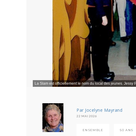
La Slam est officiellement le nom du local des jeunes. Jessy P
Par Jocelyne Mayrand
22 MAI 2026
ENSEMBLE
50 ANS