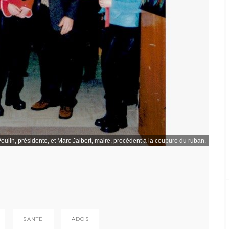
oulin, présidente, et Marc Jalbert, maire, procèdent à la coupure du ruban.
SANTÉ
ADOS